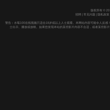
版权所有 © 20
招聘
|
常见问题
|
隐私政策
警告︰水莓100在线视频只适合18岁或以上人士观看。本网站内容可能令人反感
士出示、播放或放映。如果您发现本站的某些影片内容不合适，或者某些影片侵犯了您