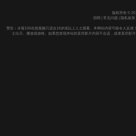
版权所有 © 20
招聘
|
常见问题
|
隐私政策
警告︰水莓100在线视频只适合18岁或以上人士观看。本网站内容可能令人反感
士出示、播放或放映。如果您发现本站的某些影片内容不合适，或者某些影片侵犯了您